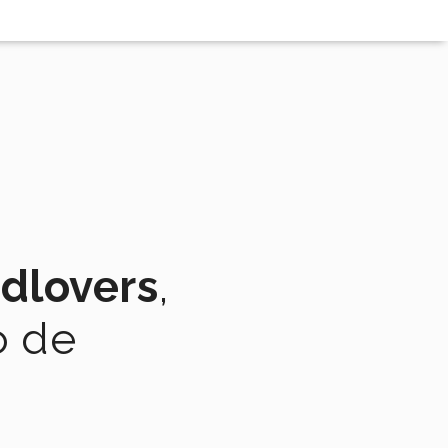
adlovers
,
o de